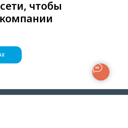
сети, чтобы
й компании
AX
омпании
Наши проекты
О Компании