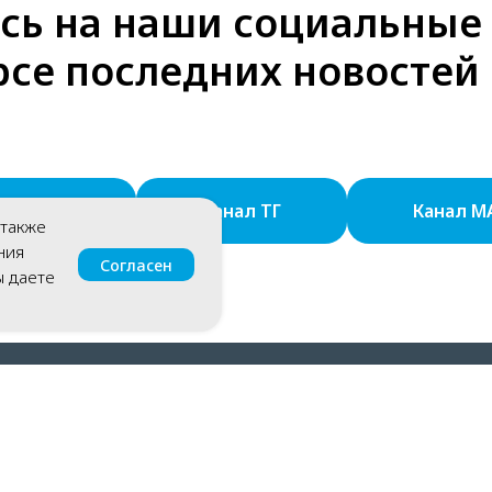
ь на наши социальные 
рсе последних новосте
руппа ВК
Канал ТГ
Канал M
 также
ния
Согласен
ы даете
Газификация коммерческих объектов
ГНБ
Блог к
© 2025 Точный расчет
ООО "Сибгазстрой" ИНН 2224178636 ОГРН